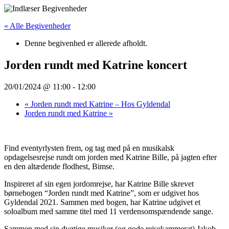
Videre
til
« Alle Begivenheder
indhold
Denne begivenhed er allerede afholdt.
Jorden rundt med Katrine koncert
20/01/2024 @ 11:00
-
12:00
«
Jorden rundt med Katrine – Hos Gyldendal
Jorden rundt med Katrine
»
Find eventyrlysten frem, og tag med på en musikalsk
opdagelsesrejse rundt om jorden med Katrine Bille, på jagten efter
en den altædende flodhest, Bimse.
Inspireret af sin egen jordomrejse, har Katrine Bille skrevet
børnebogen “Jorden rundt med Katrine”, som er udgivet hos
Gyldendal 2021. Sammen med bogen, har Katrine udgivet et
soloalbum med samme titel med 11 verdensomspændende sange.
Sammen med sin dygtige musiker (og gode rejsekammerat) Jakob,