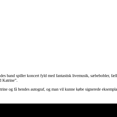
 band spiller koncert fyld med fantastisk livemusik, sæbebobler, fæ
d Katrine”.
 Katrine og få hendes autograf, og man vil kunne købe signerede eksempl