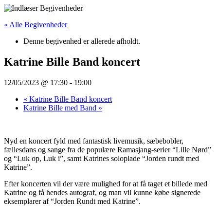
Videre
til
« Alle Begivenheder
indhold
Denne begivenhed er allerede afholdt.
Katrine Bille Band koncert
12/05/2023 @ 17:30
-
19:00
«
Katrine Bille Band koncert
Katrine Bille med Band
»
Nyd en koncert fyld med fantastisk livemusik, sæbebobler,
fællesdans og sange fra de populære Ramasjang-serier “Lille Nørd”
og “Luk op, Luk i”, samt Katrines soloplade “Jorden rundt med
Katrine”.
Efter koncerten vil der være mulighed for at få taget et billede med
Katrine og få hendes autograf, og man vil kunne købe signerede
eksemplarer af “Jorden Rundt med Katrine”.