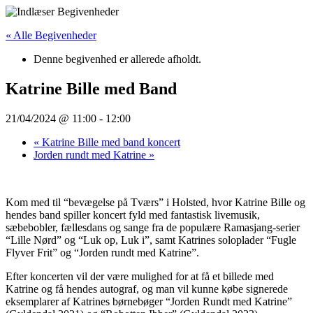
Videre
til
« Alle Begivenheder
indhold
Denne begivenhed er allerede afholdt.
Katrine Bille med Band
21/04/2024 @ 11:00
-
12:00
«
Katrine Bille med band koncert
Jorden rundt med Katrine
»
Kom med til “bevægelse på Tværs” i Holsted, hvor Katrine Bille og
hendes band spiller koncert fyld med fantastisk livemusik,
sæbebobler, fællesdans og sange fra de populære Ramasjang-serier
“Lille Nørd” og “Luk op, Luk i”, samt Katrines soloplader “Fugle
Flyver Frit” og “Jorden rundt med Katrine”.
Efter koncerten vil der være mulighed for at få et billede med
Katrine og få hendes autograf, og man vil kunne købe signerede
eksemplarer af Katrines børnebøger “Jorden Rundt med Katrine”