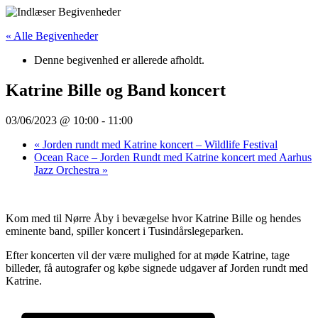
Videre
til
« Alle Begivenheder
indhold
Denne begivenhed er allerede afholdt.
Katrine Bille og Band koncert
03/06/2023 @ 10:00
-
11:00
«
Jorden rundt med Katrine koncert – Wildlife Festival
Ocean Race – Jorden Rundt med Katrine koncert med Aarhus
Jazz Orchestra
»
Kom med til Nørre Åby i bevægelse hvor Katrine Bille og hendes
eminente band, spiller koncert i Tusindårslegeparken.
Efter koncerten vil der være mulighed for at møde Katrine, tage
billeder, få autografer og købe signede udgaver af Jorden rundt med
Katrine.