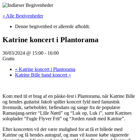
Videre
til
« Alle Begivenheder
indhold
Denne begivenhed er allerede afholdt.
Katrine koncert i Plantorama
30/03/2024 @ 15:00
-
16:00
Gratis
«
Katrine koncert i Plantorama
Katrine Bille band koncert
»
Kom med til et brag af en påske-fest i Plantorama, når Katrine Bille
og hendes guitarist Jakob spiller koncert fyld med fantastisk
livemusik, sæbebobler, fællesdans og sange fra de populære
Ramasjang-serier “Lille Nørd” og “Luk op, Luk i”, samt Katrines
soloplader “Fugle Flyver Frit” og “Jorden rundt med Katrine”.
Efter koncerten vil der være mulighed for at få et billede med
Katrine og få hendes autograf, og man vil kunne købe signerede