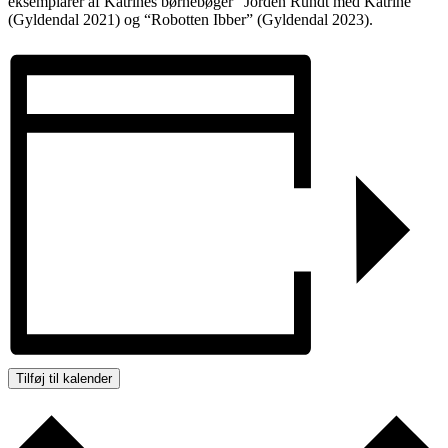
eksemplarer af Katrines børnebøger “Jorden Rundt med Katrine”
(Gyldendal 2021) og “Robotten Ibber” (Gyldendal 2023).
Tilføj til kalender