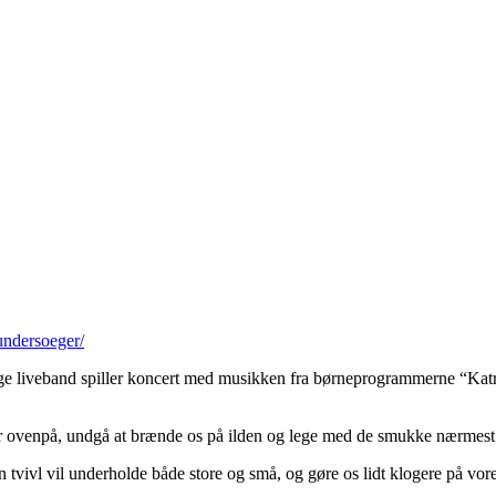
-undersoeger/
ge liveband spiller koncert med musikken fra børneprogrammerne “Kat
flyder ovenpå, undgå at brænde os på ilden og lege med de smukke nærmes
 tvivl vil underholde både store og små, og gøre os lidt klogere på vor