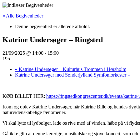
Videre
til
« Alle Begivenheder
indhold
Denne begivenhed er allerede afholdt.
Katrine Undersøger – Ringsted
21/09/2025 @ 14:00
-
15:00
195
«
Katrine Undersøger – Kulturhus Trommen i Hørsholm
Katrine Undersøger med Sønderjylland Symfoniorkester
»
KØB BILLET HER:
https://ringstedkongrescenter.dk/events/katrine
Kom og oplev Katrine Undersøger, når Katrine Bille og hendes dygti
naturvidenskabelige fænomener.
Vi skal lytte til lydbølger, lade os rive med af vinden, håbe på vi 
Gå ikke glip af denne lærerige, musikalske og sjove koncert, som uden