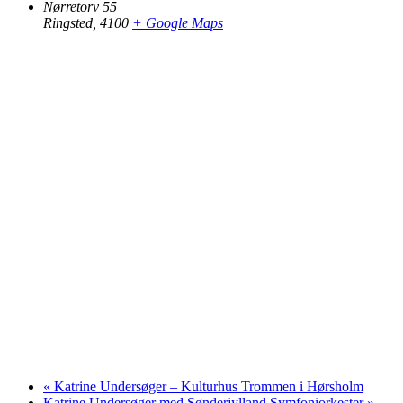
Nørretorv 55
Ringsted
,
4100
+ Google Maps
«
Katrine Undersøger – Kulturhus Trommen i Hørsholm
Katrine Undersøger med Sønderjylland Symfoniorkester
»