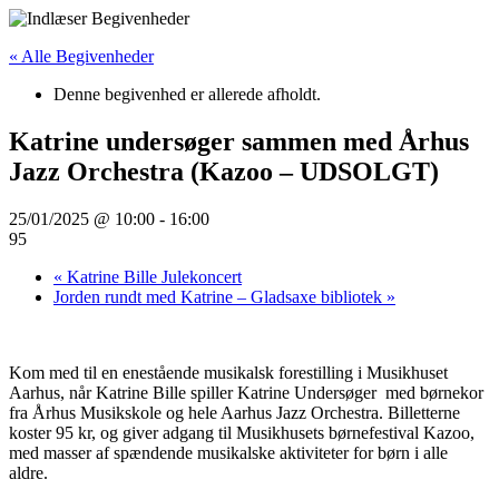
Videre
til
« Alle Begivenheder
indhold
Denne begivenhed er allerede afholdt.
Katrine undersøger sammen med Århus
Jazz Orchestra (Kazoo – UDSOLGT)
25/01/2025 @ 10:00
-
16:00
95
«
Katrine Bille Julekoncert
Jorden rundt med Katrine – Gladsaxe bibliotek
»
Kom med til en enestående musikalsk forestilling i Musikhuset
Aarhus, når Katrine Bille spiller Katrine Undersøger med børnekor
fra Århus Musikskole og hele Aarhus Jazz Orchestra. Billetterne
koster 95 kr, og giver adgang til Musikhusets børnefestival Kazoo,
med masser af spændende musikalske aktiviteter for børn i alle
aldre.