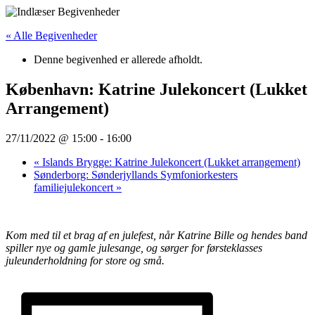
Videre
til
« Alle Begivenheder
indhold
Denne begivenhed er allerede afholdt.
København: Katrine Julekoncert (Lukket
Arrangement)
27/11/2022 @ 15:00
-
16:00
«
Islands Brygge: Katrine Julekoncert (Lukket arrangement)
Sønderborg: Sønderjyllands Symfoniorkesters
familiejulekoncert
»
Kom med til et brag af en julefest, når Katrine Bille og hendes band
spiller nye og gamle julesange, og sørger for førsteklasses
juleunderholdning for store og små.