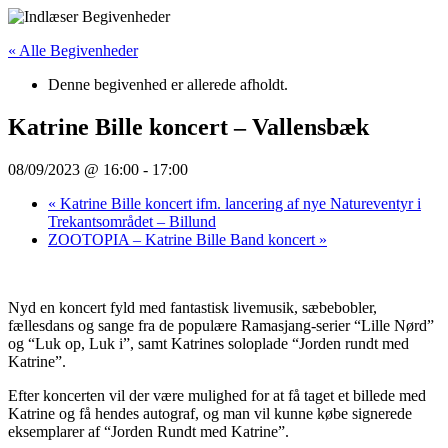
Videre
til
« Alle Begivenheder
indhold
Denne begivenhed er allerede afholdt.
Katrine Bille koncert – Vallensbæk
08/09/2023 @ 16:00
-
17:00
«
Katrine Bille koncert ifm. lancering af nye Natureventyr i
Trekantsområdet – Billund
ZOOTOPIA – Katrine Bille Band koncert
»
Nyd en koncert fyld med fantastisk livemusik, sæbebobler,
fællesdans og sange fra de populære Ramasjang-serier “Lille Nørd”
og “Luk op, Luk i”, samt Katrines soloplade “Jorden rundt med
Katrine”.
Efter koncerten vil der være mulighed for at få taget et billede med
Katrine og få hendes autograf, og man vil kunne købe signerede
eksemplarer af “Jorden Rundt med Katrine”.