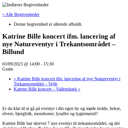
Videre
til
« Alle Begivenheder
indhold
Denne begivenhed er allerede afholdt.
Katrine Bille koncert ifm. lancering af
nye Natureventyr i Trekantsområdet –
Billund
03/09/2023 @ 14:00
-
15:30
Gratis
«
Katrine Bille koncert ifm. lancering af nye Natureventyr i
Trekantsområdet – Vejle
Katrine Bille koncert – Vallensbæk
»
Er du klar til at gå på eventyr i din egen by og møde trolde, hekse,
elvere, bjergfolk, mosekoner, lysalfer og lygtemænd?
Katrine Bille har skrevet 7 nye eventyr til trekantsområdet, og det