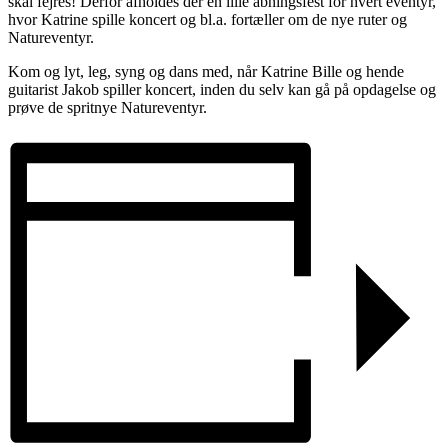
skal fejres! Derfor afholdes der en lille åbningsfest for hvert eventyr,
hvor Katrine spille koncert og bl.a. fortæller om de nye ruter og
Natureventyr.
Kom og lyt, leg, syng og dans med, når Katrine Bille og hende
guitarist Jakob spiller koncert, inden du selv kan gå på opdagelse og
prøve de spritnye Natureventyr.