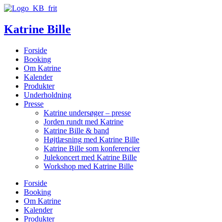
Katrine Bille
Forside
Booking
Om Katrine
Kalender
Produkter
Underholdning
Presse
Katrine undersøger – presse
Jorden rundt med Katrine
Katrine Bille & band
Højtlæsning med Katrine Bille
Katrine Bille som konferencier
Julekoncert med Katrine Bille
Workshop med Katrine Bille
Forside
Booking
Om Katrine
Kalender
Produkter