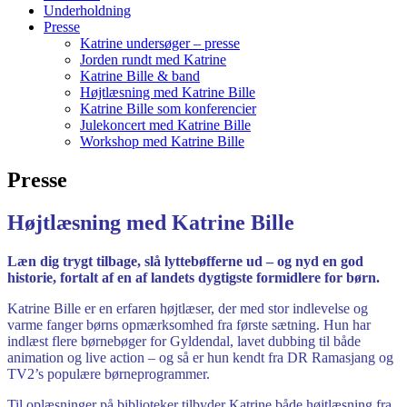
Underholdning
Presse
Katrine undersøger – presse
Jorden rundt med Katrine
Katrine Bille & band
Højtlæsning med Katrine Bille
Katrine Bille som konferencier
Julekoncert med Katrine Bille
Workshop med Katrine Bille
Presse
Højtlæsning med Katrine Bille
Læn dig trygt tilbage, slå lyttebøfferne ud – og nyd en god
historie, fortalt af en af landets dygtigste formidlere for børn.
Katrine Bille er en erfaren højtlæser, der med stor indlevelse og
varme fanger børns opmærksomhed fra første sætning. Hun har
indlæst flere børnebøger for Gyldendal, lavet dubbing til både
animation og live action – og så er hun kendt fra DR Ramasjang og
TV2’s populære børneprogrammer.
Til oplæsninger på biblioteker tilbyder Katrine både højtlæsning fra